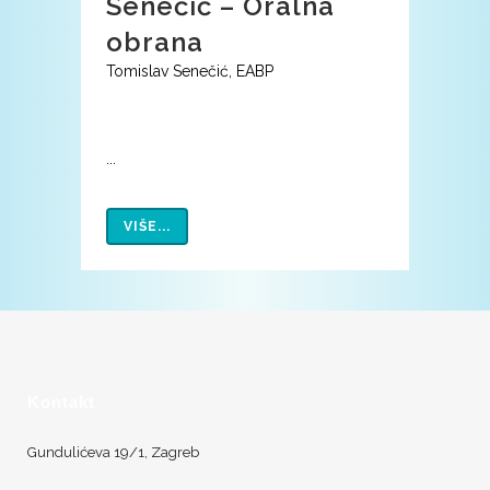
Senečić – Oralna
obrana
Tomislav Senečić, EABP
...
VIŠE...
Kontakt
Gundulićeva 19/1, Zagreb