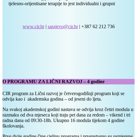
tjelesno-orijentisane terapije to jest individualni i grupni
www.cir.hr
|
sarajevo@cir.hr
| +387 62 212 736
O PROGRAMU ZA LIČNI RAZVOJ – 4 godine
CIR program za Lični razvoj je četverogodišnji program koji se
odvija kao i akademska godina – od jeseni do ljeta.
Na svakoj akademskoj godini nastava se odvija kroz četiri modula u
razmaku od dva mjeseca koji traju pet dana za redom – vikend i tri
radna dana od 09:30-18h. Ukupno 16 modula tijekom 4 godine
školovanja.
Prve dvije godine čine cjelinu programa i prvenstveno su usmjerene