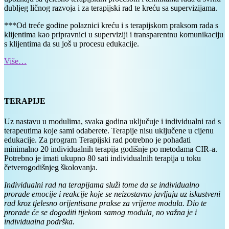
dubljeg ličnog razvoja i za terapijski rad te kreću sa supervizijama.
***Od treće godine polaznici kreću i s terapijskom praksom rada s
klijentima kao pripravnici u superviziji i transparentnu komunikaciju
s klijentima da su još u procesu edukacije.
Vi
š
e…
TERAPIJE
Uz nastavu u modulima, svaka godina uključuje i individualni rad s
terapeutima koje sami odaberete. Terapije nisu uključene u cijenu
edukacije. Za program Terapijski rad potrebno je pohađati
minimalno 20 individualnih terapija godišnje po metodama CIR-a.
Potrebno je imati ukupno 80 sati individualnih terapija u toku
četverogodišnjeg školovanja.
Individualni rad na terapijama služi tome da se individualno
prorade emocije i reakcije koje se neizostavno javljaju uz iskustveni
rad kroz tjelesno orijentisane prakse za vrijeme modula. Dio te
prorade će se dogoditi tijekom samog modula, no važna je i
individualna podrška.