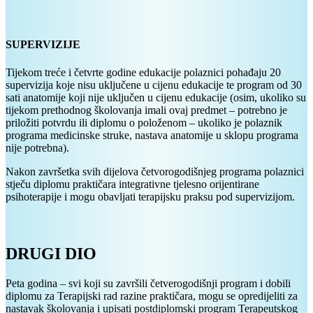
SUPERVIZIJE
Tijekom treće i četvrte godine edukacije polaznici pohađaju 20
supervizija koje nisu uključene u cijenu edukacije te program od 30
sati anatomije koji nije uključen u cijenu edukacije (osim, ukoliko su
tijekom prethodnog školovanja imali ovaj predmet – potrebno je
priložiti potvrdu ili diplomu o položenom – ukoliko je polaznik
programa medicinske struke, nastava anatomije u sklopu programa
nije potrebna).
Nakon završetka svih dijelova četvorogodišnjeg programa polaznici
stječu diplomu praktičara integrativne tjelesno orijentirane
psihoterapije i mogu obavljati terapijsku praksu pod supervizijom.
DRUGI DIO
Peta godina – svi koji su završili četverogodišnji program i dobili
diplomu za Terapijski rad razine praktičara, mogu se opredijeliti za
nastavak školovanja i upisati postdiplomski program Terapeutskog