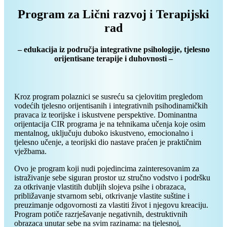
Program za Lični razvoj i Terapijski
rad
– edukacija iz područja integrativne psihologije, tjelesno
orijentisane terapije i duhovnosti –
Kroz program polaznici se susreću sa cjelovitim pregledom
vodećih tjelesno orijentisanih i integrativnih psihodinamičkih
pravaca iz teorijske i iskustvene perspektive. Dominantna
orijentacija CIR programa je na tehnikama učenja koje osim
mentalnog, uključuju duboko iskustveno, emocionalno i
tjelesno učenje, a teorijski dio nastave praćen je praktičnim
vježbama.
Ovo je program koji nudi pojedincima zainteresovanim za
istraživanje sebe siguran prostor uz stručno vodstvo i podršku
za otkrivanje vlastitih dubljih slojeva psihe i obrazaca,
približavanje stvarnom sebi, otkrivanje vlastite suštine i
preuzimanje odgovornosti za vlastiti život i njegovu kreaciju.
Program potiče razrješavanje negativnih, destruktivnih
obrazaca unutar sebe na svim razinama: na tjelesnoj,