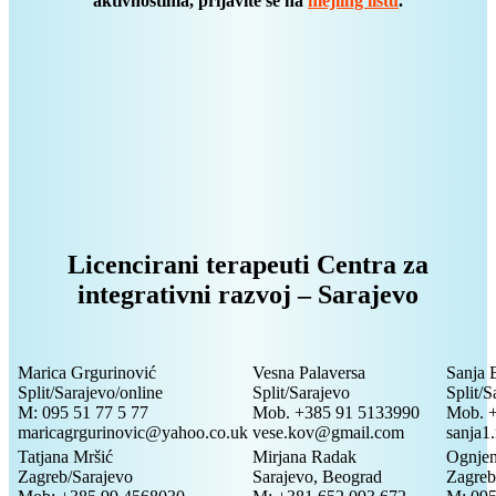
aktivnostima, prijavite se na
mejling listu
.
Licencirani terapeuti Centra za
integrativni razvoj – Sarajevo
Marica Grgurinović
Vesna Palaversa
Sanja 
Split/Sarajevo/online
Split/Sarajevo
Split/S
M: 095 51 77 5 77
Mob. +385 91 5133990
Mob. 
maricagrgurinovic@yahoo.co.uk
vese.kov@gmail.com
sanja1
Tatjana Mršić
Mirjana Radak
Ognjen
Zagreb/Sarajevo
Sarajevo, Beograd
Zagreb