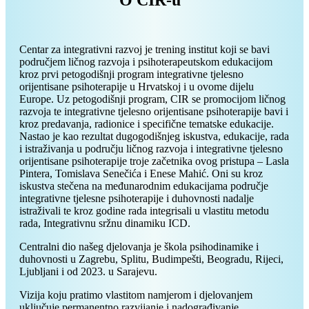
Centar za integrativni razvoj je trening institut koji se bavi
područjem ličnog razvoja i psihoterapeutskom edukacijom
kroz prvi petogodišnji program integrativne tjelesno
orijentisane psihoterapije u Hrvatskoj i u ovome dijelu
Europe. Uz petogodišnji program, CIR se promocijom ličnog
razvoja te integrativne tjelesno orijentisane psihoterapije bavi i
kroz predavanja, radionice i specifične tematske edukacije.
Nastao je kao rezultat dugogodišnjeg iskustva, edukacije, rada
i istraživanja u području ličnog razvoja i integrativne tjelesno
orijentisane psihoterapije troje začetnika ovog pristupa – Lasla
Pintera, Tomislava Senečića i Enese Mahić. Oni su kroz
iskustva stečena na međunarodnim edukacijama područje
integrativne tjelesne psihoterapije i duhovnosti nadalje
istraživali te kroz godine rada integrisali u vlastitu metodu
rada, Integrativnu sržnu dinamiku ICD.
Centralni dio našeg djelovanja je škola psihodinamike i
duhovnosti u Zagrebu, Splitu, Budimpešti, Beogradu, Rijeci,
Ljubljani i od 2023. u Sarajevu.
Vizija koju pratimo vlastitom namjerom i djelovanjem
uključuje permanentno razvijanje i nadograđivanje