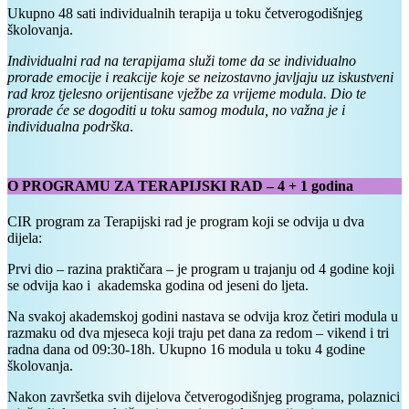
Ukupno 48 sati individualnih terapija u toku četverogodišnjeg
školovanja.
Individualni rad na terapijama služi tome da se individualno
prorade emocije i reakcije koje se neizostavno javljaju uz iskustveni
rad kroz tjelesno orijentisane vježbe za vrijeme modula. Dio te
prorade će se dogoditi u toku samog modula, no važna je i
individualna podrška
.
O PROGRAMU ZA TERAPIJSKI RAD – 4 + 1 godina
CIR program za Terapijski rad je program koji se odvija u dva
dijela:
Prvi dio – razina praktičara – je program u trajanju od 4 godine koji
se odvija kao i akademska godina od jeseni do ljeta.
Na svakoj akademskoj godini nastava se odvija kroz četiri modula u
razmaku od dva mjeseca koji traju pet dana za redom – vikend i tri
radna dana od 09:30-18h. Ukupno 16 modula u toku 4 godine
školovanja.
Nakon završetka svih dijelova četverogodišnjeg programa, polaznici