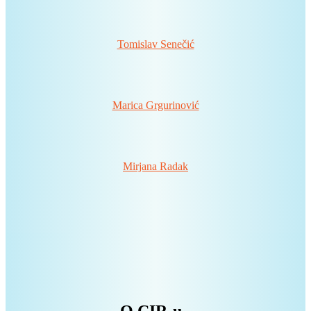
Tomislav Senečić
Marica Grgurinović
Mirjana Radak
O CIR-u