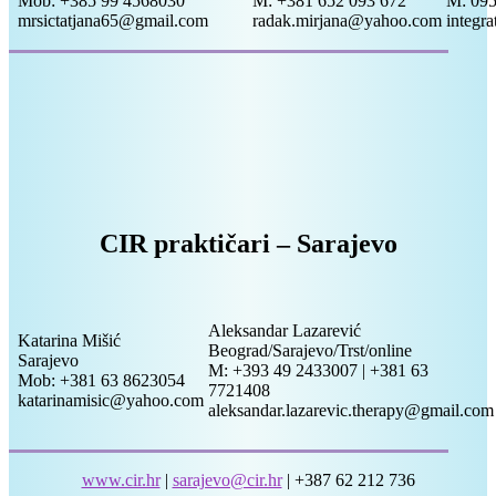
Mob: +385 99 4568030
M: +381 652 093 672
M: 095
mrsictatjana65@gmail.com
radak.mirjana@yahoo.com
integr
CIR praktičari – Sarajevo
Aleksandar Lazarević
Katarina Mišić
Beograd/Sarajevo/Trst/online
Sarajevo
M: +393 49 2433007 | +381 63
Mob: +381 63 8623054
7721408
katarinamisic@yahoo.com
aleksandar.lazarevic.therapy@gmail.com
www.cir.hr
|
sarajevo@cir.hr
| +387 62 212 736