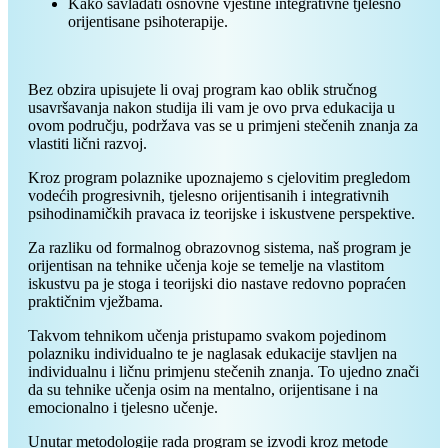
Kako savladati osnovne vještine integrativne tjelesno
orijentisane psihoterapije.
Bez obzira upisujete li ovaj program kao oblik stručnog
usavršavanja nakon studija ili vam je ovo prva edukacija u
ovom području, podržava vas se u primjeni stečenih znanja za
vlastiti lični razvoj.
Kroz program polaznike upoznajemo s cjelovitim pregledom
vodećih progresivnih, tjelesno orijentisanih i integrativnih
psihodinamičkih pravaca iz teorijske i iskustvene perspektive.
Za razliku od formalnog obrazovnog sistema, naš program je
orijentisan na tehnike učenja koje se temelje na vlastitom
iskustvu pa je stoga i teorijski dio nastave redovno popraćen
praktičnim vježbama.
Takvom tehnikom učenja pristupamo svakom pojedinom
polazniku individualno te je naglasak edukacije stavljen na
individualnu i ličnu primjenu stečenih znanja. To ujedno znači
da su tehnike učenja osim na mentalno, orijentisane i na
emocionalno i tjelesno učenje.
Unutar metodologije rada program se izvodi kroz metode