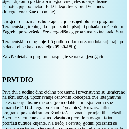
stječu diplomu praktičara integrativne tjelesno orijentisane
psihoterapije po metodi ICD Integrative Core Dynamics
(Integrativne sržne dinamike).
Drugi dio – razina psihoterapeuta je poslijediplomski program
Terapeutskog treninga koji polaznici upisuju i pohađaju u Centru u
Zagrebu po završetku četverogodišnjeg programa razine praktičara.
Terapeutski trening traje 1,5 godinu (ukupno 8 modula koji traju po
3 dana od petka do nedjelje (09:30-18h)).
Za više detalja o programu raspitajte se na sarajevo@cir.hr.
PRVI DIO
Prve dvije godine čine cjelinu programa i prvenstveno su usmjerene
na lični razvoj, upoznavanje osnovnih koncepata ove integrativne
tjelesno orijentisane metode (po modalitetu integrativne sržne
dinamike ICD -Integrative Core Dynamics). Kroz ovaj dio
programa polaznici su podržani stečena znanja primjeniti na vlastiti
život jer vjerujemo da samo vlastitom proradom mogu uistinu
podržati buduće klijente. Na trećoj i četvrtoj godini polaznici se
upoznaju sa tjelesno terapijskim procesom i tehnikama rada u svrhu