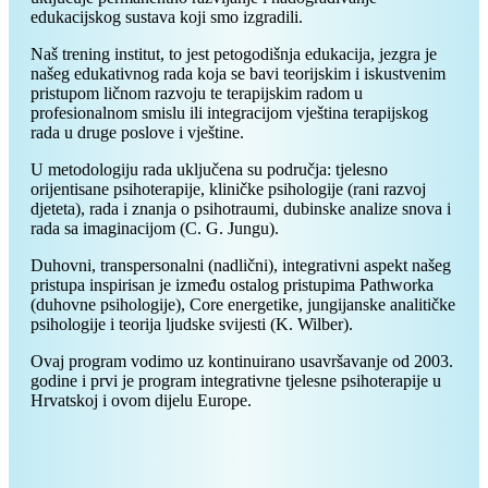
edukacijskog sustava koji smo izgradili.
Naš trening institut, to jest petogodišnja edukacija, jezgra je
našeg edukativnog rada koja se bavi teorijskim i iskustvenim
pristupom ličnom razvoju te terapijskim radom u
profesionalnom smislu ili integracijom vještina terapijskog
rada u druge poslove i vještine.
U metodologiju rada uključena su područja: tjelesno
orijentisane psihoterapije, kliničke psihologije (rani razvoj
djeteta), rada i znanja o psihotraumi, dubinske analize snova i
rada sa imaginacijom (C. G. Jungu).
Duhovni, transpersonalni (nadlični), integrativni aspekt našeg
pristupa inspirisan je između ostalog pristupima Pathworka
(duhovne psihologije), Core energetike, jungijanske analitičke
psihologije i teorija ljudske svijesti (K. Wilber).
Ovaj program vodimo uz kontinuirano usavršavanje od 2003.
godine i prvi je program integrativne tjelesne psihoterapije u
Hrvatskoj i ovom dijelu Europe.