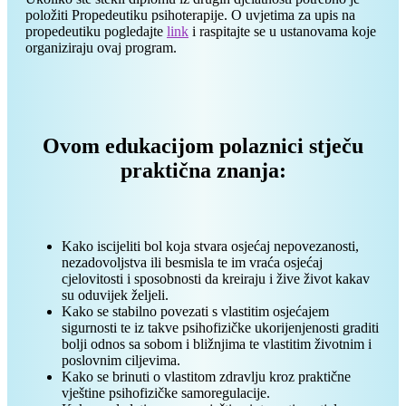
položiti Propedeutiku psihoterapije. O uvjetima za upis na
propedeutiku pogledajte
link
i raspitajte se u ustanovama koje
organiziraju ovaj program.
Ovom edukacijom polaznici stječu
praktična znanja:
Kako iscijeliti bol koja stvara osjećaj nepovezanosti,
nezadovoljstva ili besmisla te im vraća osjećaj
cjelovitosti i sposobnosti da kreiraju i žive život kakav
su oduvijek željeli.
Kako se stabilno povezati s vlastitim osjećajem
sigurnosti te iz takve psihofizičke ukorijenjenosti graditi
bolji odnos sa sobom i bližnjima te vlastitim životnim i
poslovnim ciljevima.
Kako se brinuti o vlastitom zdravlju kroz praktične
vještine psihofizičke samoregulacije.