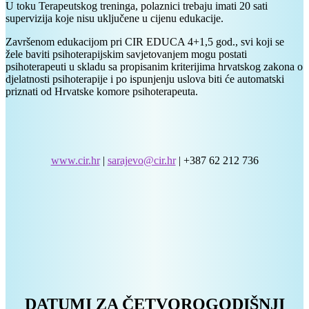
U toku Terapeutskog treninga, polaznici trebaju imati 20 sati
supervizija koje nisu uključene u cijenu edukacije.
Završenom edukacijom pri CIR EDUCA 4+1,5 god., svi koji se
žele baviti psihoterapijskim savjetovanjem mogu postati
psihoterapeuti u skladu sa propisanim kriterijima hrvatskog zakona o
djelatnosti psihoterapije i po ispunjenju uslova biti će automatski
priznati od Hrvatske komore psihoterapeuta.
www.cir.hr
|
sarajevo@cir.hr
| +387 62 212 736
DATUMI ZA ČETVOROGODIŠNJI