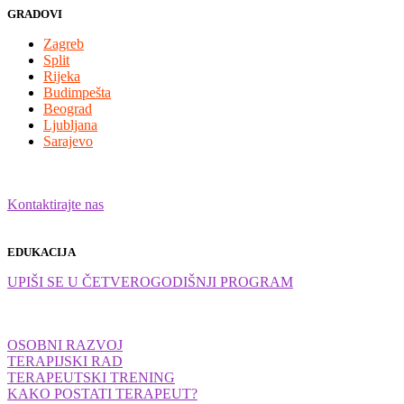
GRADOVI
Zagreb
Split
Rijeka
Budimpešta
Beograd
Ljubljana
Sarajevo
Kontaktirajte nas
EDUKACIJA
UPIŠI SE U ČETVEROGODIŠNJI PROGRAM
OSOBNI RAZVOJ
TERAPIJSKI RAD
TERAPEUTSKI TRENING
KAKO POSTATI TERAPEUT?