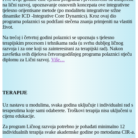
na lični razvoj, upoznavanje osnovnih koncepata ove integrativne
tjelesno orijentisane metode (po modalitetu integrativne sržne
dinamike ICD -Integrative Core Dynamics). Kroz ovaj dio
programa polaznici su podržani stečena znanja primjeniti na vlastiti
život.
Na trećoj i četvrtoj godini polaznici se upoznaju s tjelesno
terapijskim procesom i tehnikama rada (u svrhu dubljeg ličnog
razvoja i za one koji su zainteresirani za terapijski rad). Nakon
završetka svih dijelova četvorogodišnjeg programa polaznici stječu
diplomu za Lični razvoj.
Vi
š
e…
TERAPIJE
Uz nastavu u modulima, svaka godina uključuje i individualni rad s
terapeutima koje sami odaberete. Troškovi terapija nisu uključeni u
cijenu edukacije.
Za program Ličnog razvoja potrebno je pohađati minimalno 12
individualnih terapija svake akademske godine po metodama CIR-a.