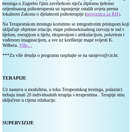
treninga u Zagrebu čijim završetkom stječu diplomu tjelesno
orijentisanog psihoterapeuta uz ispunjenje ostalih uvjeta prema
lokalnom Zakonu o djelatnosti psihoterapije (
poveznica za RH
)
.
Na Terapeutskom treningu koristimo se integrativnim pristupom koji
uključuje objektne relacije, etape psihoseksualnog razvoja te rad s
tijelom, energijom u tijelu, ekspresijom i artikulacijom, pokretom i
vođenom imaginacijom, a sve uz korištenje mape svijesti K.
Wilbera.
Vi
š
e…
***Za više detalja o programu raspitajte se na sarajevo@cir.hr.
TERAPIJE
Uz nastavu u modulima, u toku Terapeutskog treninga, polaznici
trebaju imati 20 individualnih terapija s terapeutima . Terapije nisu
uključene u cijenu edukacije.
SUPERVIZIJE