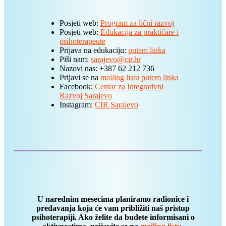
Posjeti web:
Program za lični razvoj
Posjeti web:
Edukacija za praktičare i
psihoterapeute
Prijava na edukaciju:
putem linka
Piši nam:
sarajevo@cir.hr
Nazovi nas: +387 62 212 736
Prijavi se na
mailing listu putem linka
Facebook:
Centar za Integrativni
Razvoj Sarajevo
Instagram:
CIR Sarajevo
U narednim mesecima planiramo radionice i
predavanja koja će vam približiti naš pristup
psihoterapiji. Ako želite da budete informisani o