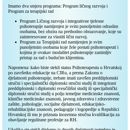
Imamo dva smjera programa: Program ličnog razvoja i
Program za terapijski rad
Program Ličnog razvoja i integrativne tjelesne
psihoterapije namijenjen je svim punoljetnim odraslim
osobama, bez obzira na prethodno obrazovanje, koje su
zainteresovane za vlastiti lični razvoj.
Program za Terapijski rad namijenjen je svim
punoljetnim osobama koje žele postati psihoterapeuti i
kojima je ovakav modalitet psihoterapije zanimljiv
pristup za rad s budućim klijentima.
Napomena: kako biste stekli status Psihoterapeuta u Hrvatskoj
po završetku edukacije na CIRu, a prema Zakonu o
djelatnosti psihoterapije, trebate imati završen preddiplomski
stručni i specijalistički diplomski stručni studij ili integrirani
preddiplomski i diplomski sveučilišni studij ili specijalistički
diplomski stručni studij u polju temeljne medicinske znanosti,
kliničke medicinske znanosti, javnog zdravstva i zdravstvene
zaštite, psihologije, socijalne djelatnosti, edukacijsko-
rehabilitacijske znanosti, pedagogije i logopedije u Republici
Hrvatskoj ili mu je priznata inozemna stručna kvalifikacija za
obavljanje regulirane profesije za RH.
Ukoliko ste stekli diplomu iz drugih djelatnosti potrebno je